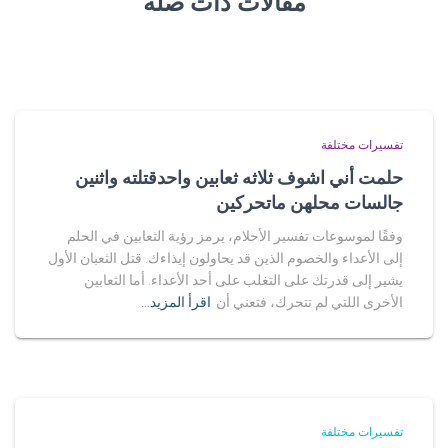
مقالات ذات صلة
تفسيرات مختلفة
حلمت أني اشوف ثلاثه ثعابين واحدقتلته واثنين
جالسات محلهن ماتحركين
وفقًا لموسوعات تفسير الأحلام، يرمز رؤية الثعابين في الحلم
إلى الأعداء والخصوم الذين قد يحاولون إيذاءك. قتل الثعبان الأول
يشير إلى قدرتك على التغلب على أحد الأعداء. أما الثعابين
الأخرى اللتي لم تتحرك، فتعني أن
اقرأ المزيد…
تفسيرات مختلفة