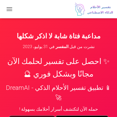
ت
ب
د
ي
ل
مداعبة فتاة شابة لا اذكر شكلها
ا
ل
نشرت من قبل
المفسر
في
31 يوليو، 2023
ت
ن
ق
✨ احصل على تفسير لحلمك الآن
ل
مجانًا وبشكل فوري 🔮
📱 تطبيق تفسير الأحلام الذكي - DreamAI
🚀
حمله الآن لتكتشف أسرار أحلامك بسهولة !