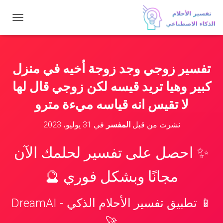
ت
ب
د
ي
ل
تفسير زوجي وجد زوجة أخيه في منزل
ا
ل
كبير وهيا تريد قيسه لكن زوجي قال لها
ت
ن
لا تقيس انه قياسه ميءة مترو
ق
ل
نشرت من قبل
المفسر
في
31 يوليو، 2023
✨ احصل على تفسير لحلمك الآن
مجانًا وبشكل فوري 🔮
📱 تطبيق تفسير الأحلام الذكي - DreamAI
🚀