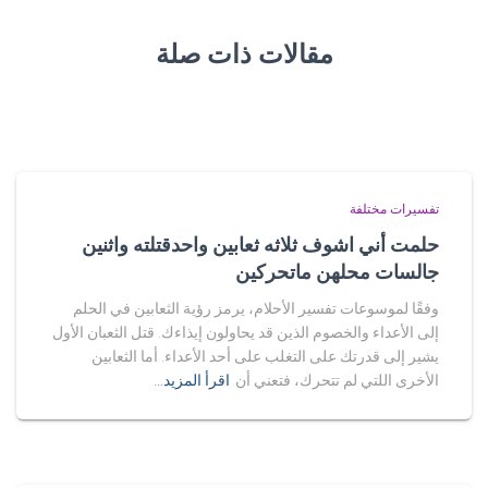
مقالات ذات صلة
تفسيرات مختلفة
حلمت أني اشوف ثلاثه ثعابين واحدقتلته واثنين
جالسات محلهن ماتحركين
وفقًا لموسوعات تفسير الأحلام، يرمز رؤية الثعابين في الحلم
إلى الأعداء والخصوم الذين قد يحاولون إيذاءك. قتل الثعبان الأول
يشير إلى قدرتك على التغلب على أحد الأعداء. أما الثعابين
الأخرى اللتي لم تتحرك، فتعني أن
اقرأ المزيد…