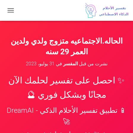
ت
ب
د
ي
ل
الحاله.الاجتماعيه متزوج ولدي ولدين
ا
ل
العمر 29 سنه
ت
ن
نشرت من قبل
المفسر
في
31 يوليو، 2023
ق
ل
✨ احصل على تفسير لحلمك الآن
مجانًا وبشكل فوري 🔮
📱 تطبيق تفسير الأحلام الذكي - DreamAI
🚀