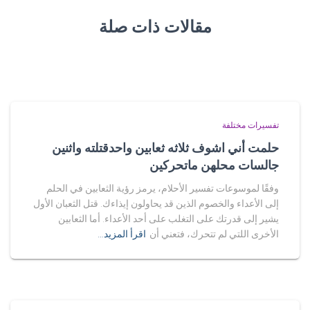
مقالات ذات صلة
تفسيرات مختلفة
حلمت أني اشوف ثلاثه ثعابين واحدقتلته واثنين
جالسات محلهن ماتحركين
وفقًا لموسوعات تفسير الأحلام، يرمز رؤية الثعابين في الحلم
إلى الأعداء والخصوم الذين قد يحاولون إيذاءك. قتل الثعبان الأول
يشير إلى قدرتك على التغلب على أحد الأعداء. أما الثعابين
الأخرى اللتي لم تتحرك، فتعني أن
اقرأ المزيد…