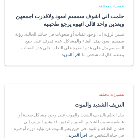
تفسيرات مختلفة
حلمت اني اشوف سمسم اسود ولاقدرت اجمعهن
وبعدين واحد قالي انهوه يرجع طحينيه
تشير الرؤية إلى وجود عقبات أو صعوبات في حياتك الحالية. رؤية
سمسم أسود يمثل العناء والمشاكل. عدم قدرتك على جمع
السمسم يدل على عدم القدرة على التغلب على هذه العقبات.
وعندما قال لك شخص ما
اقرأ المزيد…
تفسيرات مختلفة
النزيف الشديد والموت
يدل الحلم بالنزيف الشديد والموت على وجود مشاكل صحية أو
عاطفية تسبب للشخص القلق والضيق. قد يشير النزيف إلى
فقدان الطاقة والقوة، في حين يعبر الموت عن نهاية دورة أو فترة
في حياة الشخص. قد
اقرأ المزيد…