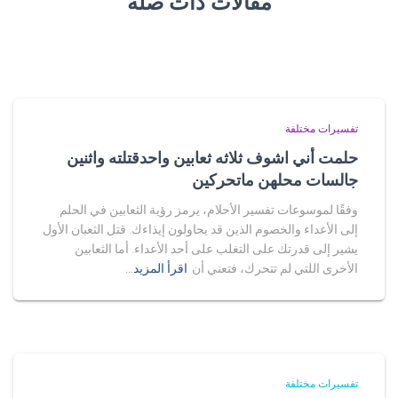
مقالات ذات صلة
تفسيرات مختلفة
حلمت أني اشوف ثلاثه ثعابين واحدقتلته واثنين
جالسات محلهن ماتحركين
وفقًا لموسوعات تفسير الأحلام، يرمز رؤية الثعابين في الحلم
إلى الأعداء والخصوم الذين قد يحاولون إيذاءك. قتل الثعبان الأول
يشير إلى قدرتك على التغلب على أحد الأعداء. أما الثعابين
الأخرى اللتي لم تتحرك، فتعني أن
اقرأ المزيد…
تفسيرات مختلفة