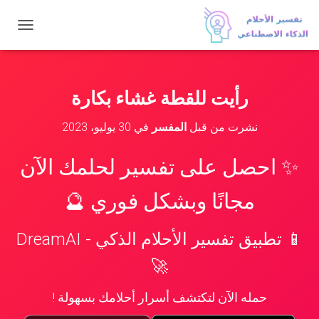
ت
ب
د
ي
ل
رأيت للقطة غشاء بكارة
ا
ل
نشرت من قبل
المفسر
في
30 يوليو، 2023
ت
ن
ق
✨ احصل على تفسير لحلمك الآن
ل
مجانًا وبشكل فوري 🔮
📱 تطبيق تفسير الأحلام الذكي - DreamAI
🚀
حمله الآن لتكتشف أسرار أحلامك بسهولة !