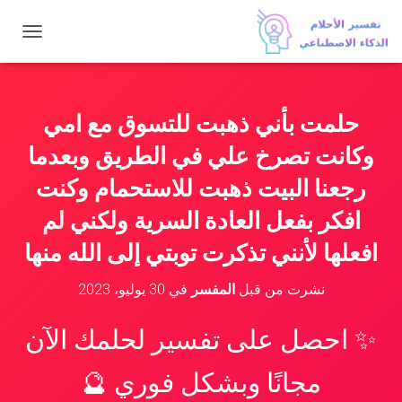
ت
ب
د
ي
ل
حلمت بأني ذهبت للتسوق مع امي
ا
ل
وكانت تصرخ علي في الطريق وبعدما
ت
ن
رجعنا البيت ذهبت للاستحمام وكنت
ق
افكر بفعل العادة السرية ولكني لم
ل
افعلها لأنني تذكرت توبتي إلى الله منها
نشرت من قبل
المفسر
في
30 يوليو، 2023
✨ احصل على تفسير لحلمك الآن
مجانًا وبشكل فوري 🔮