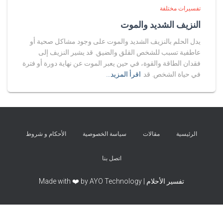
تفسيرات مختلفة
النزيف الشديد والموت
يدل الحلم بالنزيف الشديد والموت على وجود مشاكل صحية أو
عاطفية تسبب للشخص القلق والضيق. قد يشير النزيف إلى
فقدان الطاقة والقوة، في حين يعبر الموت عن نهاية دورة أو فترة
في حياة الشخص. قد
اقرأ المزيد…
الرئيسية
مقالات
سياسة الخصوصية
الأحكام و شروط
اتصل بنا
تفسير الأحلام | Made with ❤️ by AYO Technology
Exit mobile version