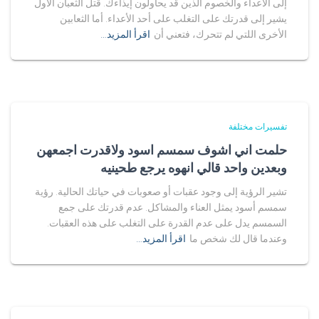
إلى الأعداء والخصوم الذين قد يحاولون إيذاءك. قتل الثعبان الأول
يشير إلى قدرتك على التغلب على أحد الأعداء. أما الثعابين
الأخرى اللتي لم تتحرك، فتعني أن
اقرأ المزيد…
تفسيرات مختلفة
حلمت اني اشوف سمسم اسود ولاقدرت اجمعهن
وبعدين واحد قالي انهوه يرجع طحينيه
تشير الرؤية إلى وجود عقبات أو صعوبات في حياتك الحالية. رؤية
سمسم أسود يمثل العناء والمشاكل. عدم قدرتك على جمع
السمسم يدل على عدم القدرة على التغلب على هذه العقبات.
وعندما قال لك شخص ما
اقرأ المزيد…