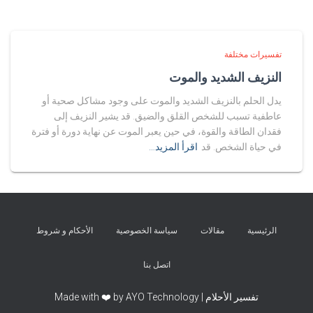
تفسيرات مختلفة
النزيف الشديد والموت
يدل الحلم بالنزيف الشديد والموت على وجود مشاكل صحية أو
عاطفية تسبب للشخص القلق والضيق. قد يشير النزيف إلى
فقدان الطاقة والقوة، في حين يعبر الموت عن نهاية دورة أو فترة
في حياة الشخص. قد
اقرأ المزيد…
الرئيسية
مقالات
سياسة الخصوصية
الأحكام و شروط
اتصل بنا
تفسير الأحلام | Made with ❤️ by AYO Technology