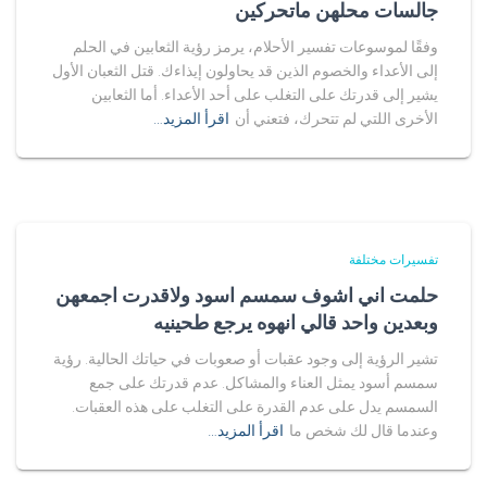
جالسات محلهن ماتحركين
وفقًا لموسوعات تفسير الأحلام، يرمز رؤية الثعابين في الحلم
إلى الأعداء والخصوم الذين قد يحاولون إيذاءك. قتل الثعبان الأول
يشير إلى قدرتك على التغلب على أحد الأعداء. أما الثعابين
الأخرى اللتي لم تتحرك، فتعني أن
اقرأ المزيد…
تفسيرات مختلفة
حلمت اني اشوف سمسم اسود ولاقدرت اجمعهن
وبعدين واحد قالي انهوه يرجع طحينيه
تشير الرؤية إلى وجود عقبات أو صعوبات في حياتك الحالية. رؤية
سمسم أسود يمثل العناء والمشاكل. عدم قدرتك على جمع
السمسم يدل على عدم القدرة على التغلب على هذه العقبات.
وعندما قال لك شخص ما
اقرأ المزيد…