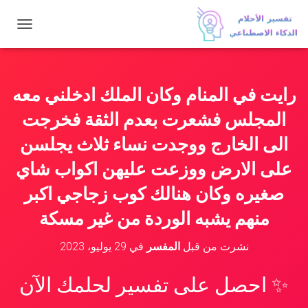
ت
ب
د
ي
ل
رايت في المنام وكان الملك ادخلني معه
ا
ل
المجلس فشعرت بعدم الثقة فخرجت
ت
ن
الى الخارج ووجدت نساء ثلاث يجلسن
ق
على الارض ووزعت عليهن اكواب شاي
ل
صغيره وكان هنالك كوب زجاجي اكبر
منهم يشبه الوردة من غير مسكة
نشرت من قبل
المفسر
في
29 يوليو، 2023
✨ احصل على تفسير لحلمك الآن