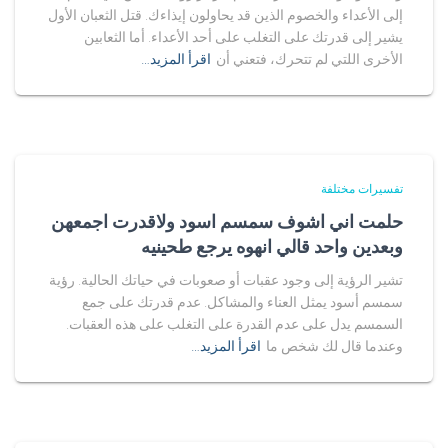
إلى الأعداء والخصوم الذين قد يحاولون إيذاءك. قتل الثعبان الأول
يشير إلى قدرتك على التغلب على أحد الأعداء. أما الثعابين
الأخرى اللتي لم تتحرك، فتعني أن
اقرأ المزيد…
تفسيرات مختلفة
حلمت اني اشوف سمسم اسود ولاقدرت اجمعهن
وبعدين واحد قالي انهوه يرجع طحينيه
تشير الرؤية إلى وجود عقبات أو صعوبات في حياتك الحالية. رؤية
سمسم أسود يمثل العناء والمشاكل. عدم قدرتك على جمع
السمسم يدل على عدم القدرة على التغلب على هذه العقبات.
وعندما قال لك شخص ما
اقرأ المزيد…