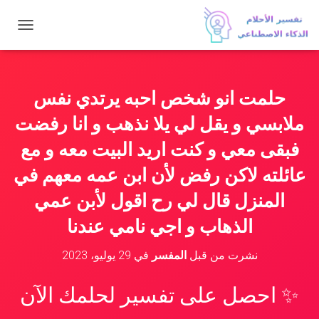
ت
ب
د
ي
ل
حلمت انو شخص احبه يرتدي نفس
ا
ل
ملابسي و يقل لي يلا نذهب و انا رفضت
ت
ن
فبقى معي و كنت اريد البيت معه و مع
ق
عائلته لاكن رفض لأن ابن عمه معهم في
ل
المنزل قال لي رح اقول لأبن عمي
الذهاب و اجي نامي عندنا
نشرت من قبل
المفسر
في
29 يوليو، 2023
✨ احصل على تفسير لحلمك الآن