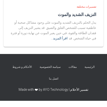
تفسيرات مختلفة
النزيف الشديد والموت
يدل الحلم بالنزيف الشديد والموت على وجود مشاكل صحية أو
عاطفية تسبب للشخص القلق والضيق. قد يشير النزيف إلى
فقدان الطاقة والقوة، في حين يعبر الموت عن نهاية دورة أو فترة
في حياة الشخص. قد
اقرأ المزيد…
الرئيسية
مقالات
سياسة الخصوصية
الأحكام و شروط
اتصل بنا
تفسير الأحلام | Made with ❤️ by AYO Technology