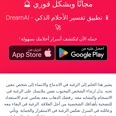
مجانًا وبشكل فوري 🔮
📱 تطبيق تفسير الأحلام الذكي - DreamAI
🚀
حمله الآن لتكتشف أسرار أحلامك بسهولة !
يشير هذا الحلم إلى الرغبة في الاندماج والانتماء إلى شخص معين
تحبه. يدل ارتداء الشخص المحبوب نفس ملابسك على الرغبة في
الانسجام والتشابه معه. رفضك الذهاب معه يعكس عدم الاستعداد
للتضحية بأهدافك الشخصية من أجل العلاقة. الرغبة في البقاء معه
وعائلته في المنزل تعكس الرغبة في الاستقرار والحماية. وتأتي