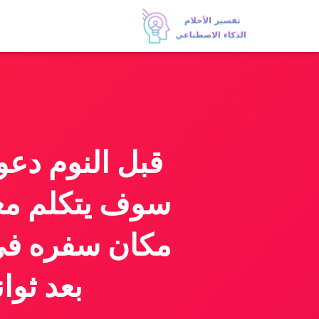
قبل النوم دعو
سوف يتكلم معي
مكان سفره في 
بعد ثو