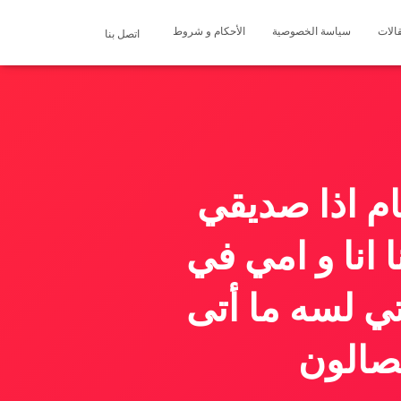
الات
سياسة الخصوصية
الأحكام و شروط
اتصل بنا
ام اذا صديقي
انا و امي في
ي لسه ما أتى
صالون