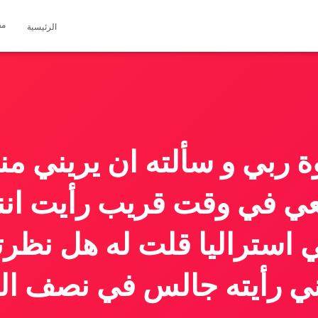
مق
الرئيسية
ة ربي و سألته ان يريني من
 في وقت قريب رأيت اننا 
استراليا قلت له هل نظرت
اني رأيته جالس في نصف ال