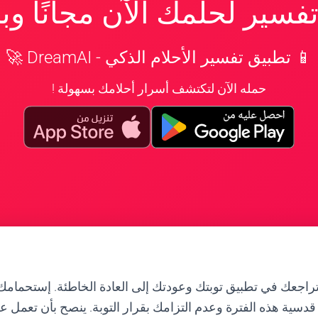
سير لحلمك الآن مجانًا و
📱 تطبيق تفسير الأحلام الذكي - DreamAI 🚀
حمله الآن لتكتشف أسرار أحلامك بسهولة !
تراجعك في تطبيق توبتك وعودتك إلى العادة الخاطئة. إستحمامك أ
قدسية هذه الفترة وعدم التزامك بقرار التوبة. ينصح بأن تعمل ع