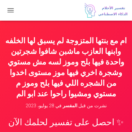
ت
ب
د
ي
ل
ام مع بنتها المتزوجة لم يسبق لها الخلفه
ا
ل
وابنها العازب ماشبن شافوا شجرتين
ت
ن
واحدة فيها بلح وموز لسه مش مستوي
ق
وشجرة اخري فيها موز مستوى اخدوا
ل
من الشجره اللي فيها بلح وموز م
مستوي ومشيوا راحوا عند ابو الم
نشرت من قبل
المفسر
في
28 يوليو، 2023
✨ احصل على تفسير لحلمك الآن