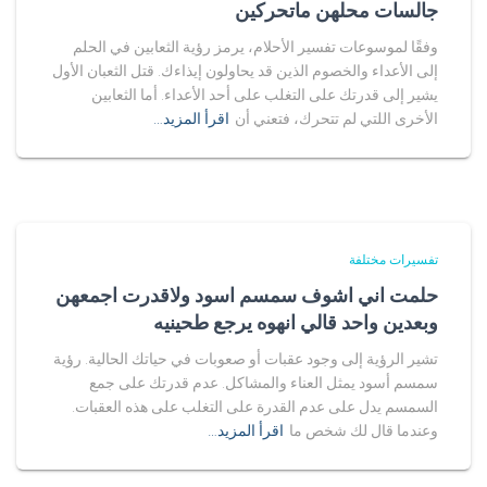
جالسات محلهن ماتحركين
وفقًا لموسوعات تفسير الأحلام، يرمز رؤية الثعابين في الحلم
إلى الأعداء والخصوم الذين قد يحاولون إيذاءك. قتل الثعبان الأول
يشير إلى قدرتك على التغلب على أحد الأعداء. أما الثعابين
الأخرى اللتي لم تتحرك، فتعني أن
اقرأ المزيد…
تفسيرات مختلفة
حلمت اني اشوف سمسم اسود ولاقدرت اجمعهن
وبعدين واحد قالي انهوه يرجع طحينيه
تشير الرؤية إلى وجود عقبات أو صعوبات في حياتك الحالية. رؤية
سمسم أسود يمثل العناء والمشاكل. عدم قدرتك على جمع
السمسم يدل على عدم القدرة على التغلب على هذه العقبات.
وعندما قال لك شخص ما
اقرأ المزيد…