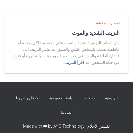
تفسيرات مختلفة
النزيف الشديد والموت
يدل الحلم بالنزيف الشديد والموت على وجود مشاكل صحية أو
عاطفية تسبب للشخص القلق والضيق. قد يشير النزيف إلى
فقدان الطاقة والقوة، في حين يعبر الموت عن نهاية دورة أو فترة
في حياة الشخص. قد
اقرأ المزيد…
الرئيسية
مقالات
سياسة الخصوصية
الأحكام و شروط
اتصل بنا
تفسير الأحلام | Made with ❤️ by AYO Technology