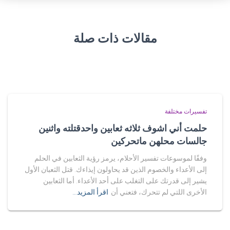
مقالات ذات صلة
تفسيرات مختلفة
حلمت أني اشوف ثلاثه ثعابين واحدقتلته واثنين
جالسات محلهن ماتحركين
وفقًا لموسوعات تفسير الأحلام، يرمز رؤية الثعابين في الحلم
إلى الأعداء والخصوم الذين قد يحاولون إيذاءك. قتل الثعبان الأول
يشير إلى قدرتك على التغلب على أحد الأعداء. أما الثعابين
الأخرى اللتي لم تتحرك، فتعني أن
اقرأ المزيد…