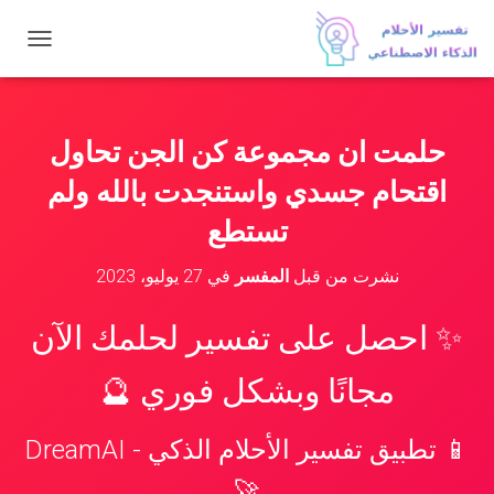
ت
ب
د
ي
ل
حلمت ان مجموعة كن الجن تحاول
ا
ل
اقتحام جسدي واستنجدت بالله ولم
ت
ن
تستطع
ق
ل
نشرت من قبل
المفسر
في
27 يوليو، 2023
✨ احصل على تفسير لحلمك الآن
مجانًا وبشكل فوري 🔮
📱 تطبيق تفسير الأحلام الذكي - DreamAI
🚀