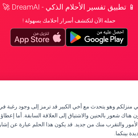
📱 تطبيق تفسير الأحلام الذكي - DreamAI 🚀
حمله الآن لتكتشف أسرار أحلامك بسهولة !
 منزلكم وهو يتحدث مع أخي الكبير قد ترمز إلى وجود رغبة في 
 هناك شعور بالحنين والاشتياق إلى العلاقة السابقة. أما إعطاؤ
لأمور والتقرب منك من جديد. قد يكون هذا الحلم عبارة عن إشا
يدة بينكما.