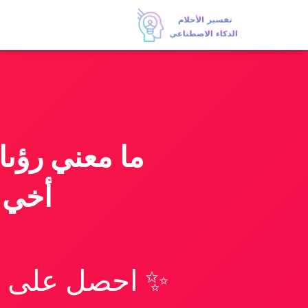
ما معني رؤىا
أخي ا
✨ احصل على تف