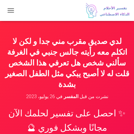
ت
ب
د
ي
ل
لدي صديق مقرب مني جدا و لكن لا
ا
ل
اتكلم معه رأيته جالس جنبي في الغرفة
ت
ن
سألني شخص هل تعرفي هذا الشخص
ق
قلت له لا أصبح يبكي مثل الطفل الصغير
ل
بشدة
نشرت من قبل
المفسر
في
26 يوليو، 2023
✨ احصل على تفسير لحلمك الآن
مجانًا وبشكل فوري 🔮