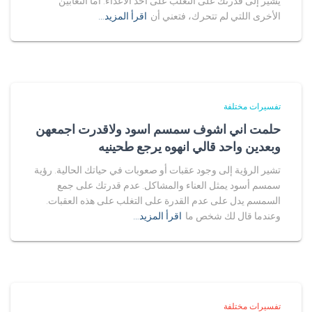
يشير إلى قدرتك على التغلب على أحد الأعداء. أما الثعابين
الأخرى اللتي لم تتحرك، فتعني أن
اقرأ المزيد…
تفسيرات مختلفة
حلمت اني اشوف سمسم اسود ولاقدرت اجمعهن
وبعدين واحد قالي انهوه يرجع طحينيه
تشير الرؤية إلى وجود عقبات أو صعوبات في حياتك الحالية. رؤية
سمسم أسود يمثل العناء والمشاكل. عدم قدرتك على جمع
السمسم يدل على عدم القدرة على التغلب على هذه العقبات.
وعندما قال لك شخص ما
اقرأ المزيد…
تفسيرات مختلفة