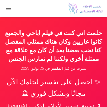
ت
ب
د
ي
ل
حلمت اني كنت في فيلم اباحي والجميع
ا
ل
كانوا عاريين وكان هناك ممثلي المفضل
ت
ن
كنا نحب بعضنا بعد أن كان مع علاقة مع
ق
ممثلة أخرى ولكننا لم نمارس الجنس
ل
نشرت من قبل
المفسر
في
26 يوليو، 2023
✨ احصل على تفسير لحلمك الآن
مجانًا وبشكل فوري 🔮
📱 تطبيق تفسير الأحلام الذكي - DreamAI