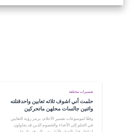
تفسيرات مختلفة
حلمت أني اشوف ثلاثه ثعابين واحدقتلته
واثنين جالسات محلهن ماتحركين
وفقًا لموسوعات تفسير الأحلام، يرمز رؤية الثعابين
في الحلم إلى الأعداء والخصوم الذين قد يحاولون
إيذاءك. قتل الثعبان الأول يشير إلى قدرتك على