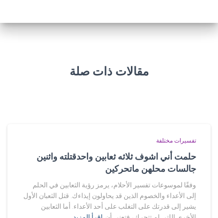
مقالات ذات صلة
تفسيرات مختلفة
حلمت أني اشوف ثلاثه ثعابين واحدقتلته واثنين
جالسات محلهن ماتحركين
وفقًا لموسوعات تفسير الأحلام، يرمز رؤية الثعابين في الحلم
إلى الأعداء والخصوم الذين قد يحاولون إيذاءك. قتل الثعبان الأول
يشير إلى قدرتك على التغلب على أحد الأعداء. أما الثعابين
الأخرى اللتي لم تتحرك، فتعني أن
اقرأ المزيد…