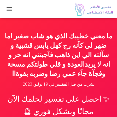
ت
ب
د
ي
ل
ما معني خطيبك الذي هو شاب صغير اما
ا
ل
ضهر لي كآنه رج كهل يابس قشبية و
ت
ن
سآلته الي اين ذاهب فآجبتني انه حر و
ق
انه لا يريدالعودة و قلي طولتكم مسخة
ل
وفجآة جآء عمي رضا وضربه بقوةاا
نشرت من قبل
المفسر
في
19 يوليو، 2023
✨ احصل على تفسير لحلمك الآن
مجانًا وبشكل فوري 🔮