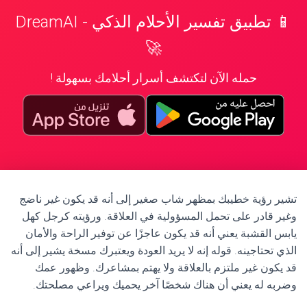
📱 تطبيق تفسير الأحلام الذكي - DreamAI
🚀
حمله الآن لتكتشف أسرار أحلامك بسهولة !
تشير رؤية خطيبك بمظهر شاب صغير إلى أنه قد يكون غير ناضج
وغير قادر على تحمل المسؤولية في العلاقة. ورؤيته كرجل كهل
يابس القشبة يعني أنه قد يكون عاجزًا عن توفير الراحة والأمان
الذي تحتاجينه. قوله إنه لا يريد العودة ويعتبرك مسخة يشير إلى أنه
قد يكون غير ملتزم بالعلاقة ولا يهتم بمشاعرك. وظهور عمك
وضربه له يعني أن هناك شخصًا آخر يحميك ويراعي مصلحتك.