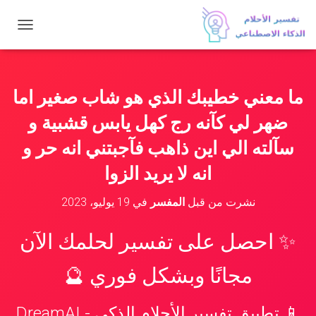
ت
ب
د
ي
ل
ما معني خطيبك الذي هو شاب صغير اما
ا
ل
ضهر لي كآنه رج كهل يابس قشبية و
ت
ن
سآلته الي اين ذاهب فآجبتني انه حر و
ق
انه لا يريد الزوا
ل
نشرت من قبل
المفسر
في
19 يوليو، 2023
✨ احصل على تفسير لحلمك الآن
مجانًا وبشكل فوري 🔮
📱 تطبيق تفسير الأحلام الذكي - DreamAI