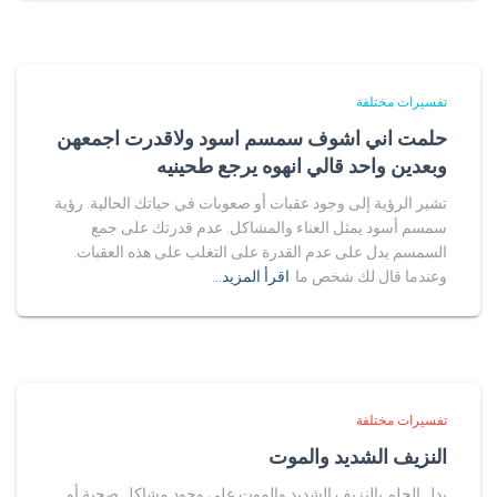
تفسيرات مختلفة
حلمت اني اشوف سمسم اسود ولاقدرت اجمعهن
وبعدين واحد قالي انهوه يرجع طحينيه
تشير الرؤية إلى وجود عقبات أو صعوبات في حياتك الحالية. رؤية
سمسم أسود يمثل العناء والمشاكل. عدم قدرتك على جمع
السمسم يدل على عدم القدرة على التغلب على هذه العقبات.
وعندما قال لك شخص ما
اقرأ المزيد…
تفسيرات مختلفة
النزيف الشديد والموت
يدل الحلم بالنزيف الشديد والموت على وجود مشاكل صحية أو