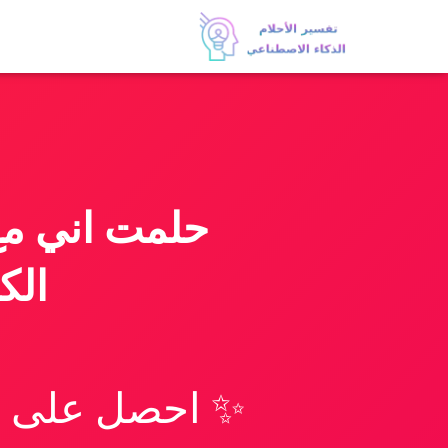
حلمت اني مع 
الك
✨ احصل على تف