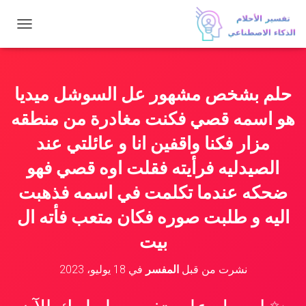
ت
ب
د
ي
ل
حلم بشخص مشهور عل السوشل ميديا
ا
ل
هو اسمه قصي فكنت مغادرة من منطقه
ت
ن
مزار فكنا واقفين انا و عائلتي عند
ق
الصيدليه فرأيته فقلت اوه قصي فهو
ل
ضحكه عندما تكلمت في اسمه فذهبت
اليه و طلبت صوره فكان متعب فأته ال
بيت
نشرت من قبل
المفسر
في
18 يوليو، 2023