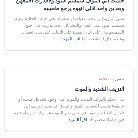
حلمت اني اشوف سمسم اسود ولاقدرت اجمعهن
وبعدين واحد قالي انهوه يرجع طحينيه
تشير الرؤية إلى وجود عقبات أو صعوبات في حياتك الحالية. رؤية
سمسم أسود يمثل العناء والمشاكل. عدم قدرتك على جمع
السمسم يدل على عدم القدرة على التغلب على هذه العقبات.
وعندما قال لك شخص ما
اقرأ المزيد…
تفسيرات مختلفة
النزيف الشديد والموت
يدل الحلم بالنزيف الشديد والموت على وجود مشاكل صحية أو
عاطفية تسبب للشخص القلق والضيق. قد يشير النزيف إلى
فقدان الطاقة والقوة، في حين يعبر الموت عن نهاية دورة أو فترة
في حياة الشخص. قد
اقرأ المزيد…