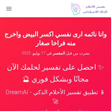
ت
ب
د
ي
ل
وانا نائمه ارى نفسي اكسر البيض واخرج
ا
ل
منه فراخا صغار
ت
ن
نشرت من قبل
المفسر
في
17 يوليو، 2023
ق
ل
✨ احصل على تفسير لحلمك الآن
مجانًا وبشكل فوري 🔮
📱 تطبيق تفسير الأحلام الذكي - DreamAI
🚀