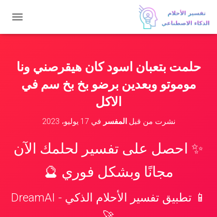
ت
ب
د
ي
ل
حلمت بتعبان اسود كان هيقرصني ونا
ا
ل
موموتو وبعدين برضو بخ بخ سم في
ت
ن
الاكل
ق
ل
نشرت من قبل
المفسر
في
17 يوليو، 2023
✨ احصل على تفسير لحلمك الآن
مجانًا وبشكل فوري 🔮
📱 تطبيق تفسير الأحلام الذكي - DreamAI
🚀