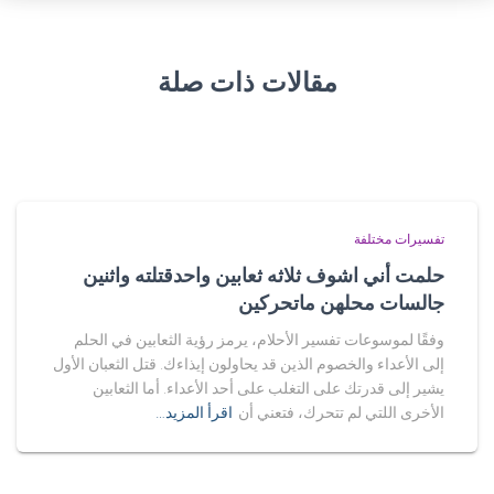
مقالات ذات صلة
تفسيرات مختلفة
حلمت أني اشوف ثلاثه ثعابين واحدقتلته واثنين
جالسات محلهن ماتحركين
وفقًا لموسوعات تفسير الأحلام، يرمز رؤية الثعابين في الحلم
إلى الأعداء والخصوم الذين قد يحاولون إيذاءك. قتل الثعبان الأول
يشير إلى قدرتك على التغلب على أحد الأعداء. أما الثعابين
الأخرى اللتي لم تتحرك، فتعني أن
اقرأ المزيد…