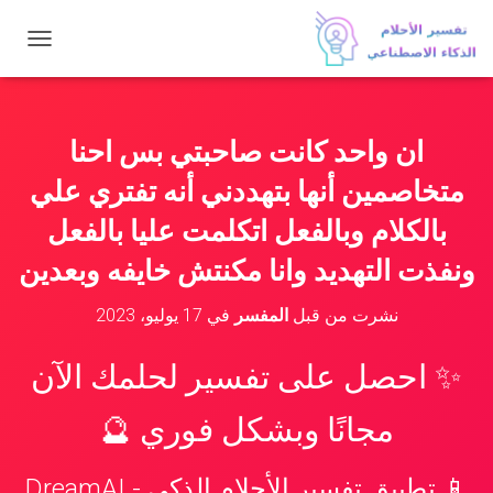
ت
ب
د
ي
ل
ان واحد كانت صاحبتي بس احنا
ا
ل
متخاصمين أنها بتهددني أنه تفتري علي
ت
ن
بالكلام وبالفعل اتكلمت عليا بالفعل
ق
ونفذت التهديد وانا مكنتش خايفه وبعدين
ل
نشرت من قبل
المفسر
في
17 يوليو، 2023
✨ احصل على تفسير لحلمك الآن
مجانًا وبشكل فوري 🔮
📱 تطبيق تفسير الأحلام الذكي - DreamAI