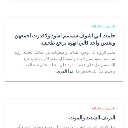
تفسيرات مختلفة
حلمت اني اشوف سمسم اسود ولاقدرت اجمعهن
وبعدين واحد قالي انهوه يرجع طحينيه
تشير الرؤية إلى وجود عقبات أو صعوبات في حياتك الحالية. رؤية
سمسم أسود يمثل العناء والمشاكل. عدم قدرتك على جمع
السمسم يدل على عدم القدرة على التغلب على هذه العقبات.
وعندما قال لك شخص ما
اقرأ المزيد…
تفسيرات مختلفة
النزيف الشديد والموت
يدل الحلم بالنزيف الشديد والموت على وجود مشاكل صحية أو