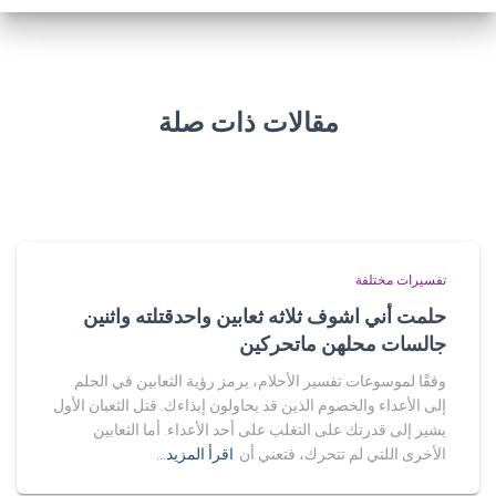
مقالات ذات صلة
تفسيرات مختلفة
حلمت أني اشوف ثلاثه ثعابين واحدقتلته واثنين
جالسات محلهن ماتحركين
وفقًا لموسوعات تفسير الأحلام، يرمز رؤية الثعابين في الحلم
إلى الأعداء والخصوم الذين قد يحاولون إيذاءك. قتل الثعبان الأول
يشير إلى قدرتك على التغلب على أحد الأعداء. أما الثعابين
الأخرى اللتي لم تتحرك، فتعني أن
اقرأ المزيد…