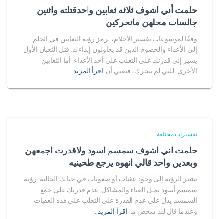
حلمت أني اشوف ثلاثه ثعابين واحدقتلته واثنين
جالسات محلهن ماتحركين
وفقًا لموسوعات تفسير الأحلام، يرمز رؤية الثعابين في الحلم
إلى الأعداء والخصوم الذين قد يحاولون إيذاءك. قتل الثعبان الأول
يشير إلى قدرتك على التغلب على أحد الأعداء. أما الثعابين
الأخرى اللتي لم تتحرك، فتعني أن
اقرأ المزيد…
تفسيرات مختلفة
حلمت اني اشوف سمسم اسود ولاقدرت اجمعهن
وبعدين واحد قالي انهوه يرجع طحينيه
تشير الرؤية إلى وجود عقبات أو صعوبات في حياتك الحالية. رؤية
سمسم أسود يمثل العناء والمشاكل. عدم قدرتك على جمع
السمسم يدل على عدم القدرة على التغلب على هذه العقبات.
وعندما قال لك شخص ما
اقرأ المزيد…