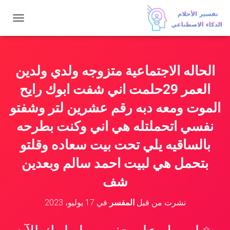
ت
ب
د
ي
ل
الحاله الاجتماعية متزوجه ولدي ولدين
ا
ل
العمر 29حلمت اني شفت ابوك رايح
ت
ن
الموت ومعه دبه رقم عشرين لتر وشفتو
ق
نفسي اتحملتله هي اني وكنت بطرحه
ل
بالساقيه يلي تحت بيت سعاده وقلتو
بتحمل هي لبيت احمد سالم وبعدين
شف
نشرت من قبل
المفسر
في
17 يوليو، 2023