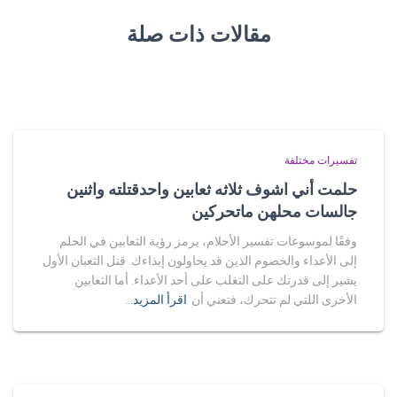
مقالات ذات صلة
تفسيرات مختلفة
حلمت أني اشوف ثلاثه ثعابين واحدقتلته واثنين
جالسات محلهن ماتحركين
وفقًا لموسوعات تفسير الأحلام، يرمز رؤية الثعابين في الحلم
إلى الأعداء والخصوم الذين قد يحاولون إيذاءك. قتل الثعبان الأول
يشير إلى قدرتك على التغلب على أحد الأعداء. أما الثعابين
الأخرى اللتي لم تتحرك، فتعني أن
اقرأ المزيد…