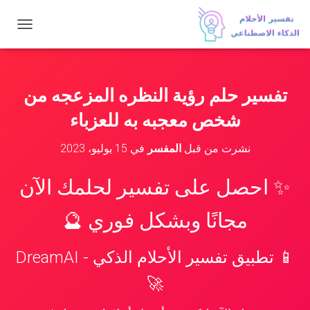
ت
ب
د
ي
ل
تفسير حلم رؤية النظره المزعجه من
ا
ل
شخص معجبه به للعزباء
ت
ن
نشرت من قبل
المفسر
في
15 يوليو، 2023
ق
ل
✨ احصل على تفسير لحلمك الآن
مجانًا وبشكل فوري 🔮
📱 تطبيق تفسير الأحلام الذكي - DreamAI
🚀