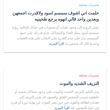
تفسيرات مختلفة
حلمت اني اشوف سمسم اسود ولاقدرت اجمعهن
وبعدين واحد قالي انهوه يرجع طحينيه
تشير الرؤية إلى وجود عقبات أو صعوبات في حياتك الحالية. رؤية
سمسم أسود يمثل العناء والمشاكل. عدم قدرتك على جمع
السمسم يدل على عدم القدرة على التغلب على هذه العقبات.
وعندما قال لك شخص ما
اقرأ المزيد…
تفسيرات مختلفة
النزيف الشديد والموت
يدل الحلم بالنزيف الشديد والموت على وجود مشاكل صحية أو
عاطفية تسبب للشخص القلق والضيق. قد يشير النزيف إلى
فقدان الطاقة والقوة، في حين يعبر الموت عن نهاية دورة أو فترة
في حياة الشخص. قد
اقرأ المزيد…