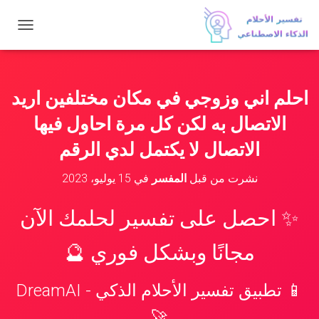
ت
ب
د
ي
ل
احلم اني وزوجي في مكان مختلفين اريد
ا
ل
الاتصال به لكن كل مرة احاول فيها
ت
ن
الاتصال لا يكتمل لدي الرقم
ق
ل
نشرت من قبل
المفسر
في
15 يوليو، 2023
✨ احصل على تفسير لحلمك الآن
مجانًا وبشكل فوري 🔮
📱 تطبيق تفسير الأحلام الذكي - DreamAI
🚀