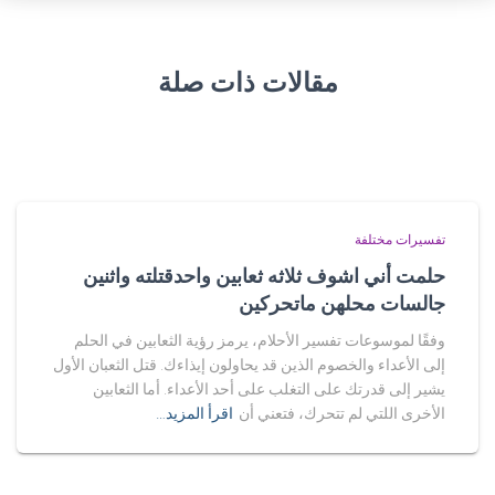
مقالات ذات صلة
تفسيرات مختلفة
حلمت أني اشوف ثلاثه ثعابين واحدقتلته واثنين
جالسات محلهن ماتحركين
وفقًا لموسوعات تفسير الأحلام، يرمز رؤية الثعابين في الحلم
إلى الأعداء والخصوم الذين قد يحاولون إيذاءك. قتل الثعبان الأول
يشير إلى قدرتك على التغلب على أحد الأعداء. أما الثعابين
الأخرى اللتي لم تتحرك، فتعني أن
اقرأ المزيد…