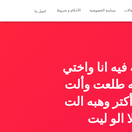
الات
سياسة الخصوصية
الأحكام و شروط
اتصل بنا
يه انا واختي
فه طلعت وألت
أكتر وهبه الت
ا الو ليت