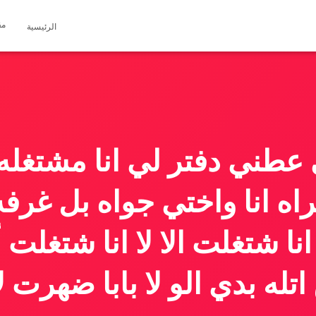
مق
الرئيسية
عطني دفتر لي انا مشتغله ف
اه انا واختي جواه بل غر
ا شتغلت الا لا انا شتغلت 
اتله بدي الو لا بابا ضهرت ل