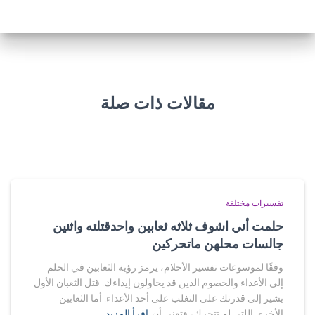
مقالات ذات صلة
تفسيرات مختلفة
حلمت أني اشوف ثلاثه ثعابين واحدقتلته واثنين
جالسات محلهن ماتحركين
وفقًا لموسوعات تفسير الأحلام، يرمز رؤية الثعابين في الحلم
إلى الأعداء والخصوم الذين قد يحاولون إيذاءك. قتل الثعبان الأول
يشير إلى قدرتك على التغلب على أحد الأعداء. أما الثعابين
الأخرى اللتي لم تتحرك، فتعني أن
اقرأ المزيد…