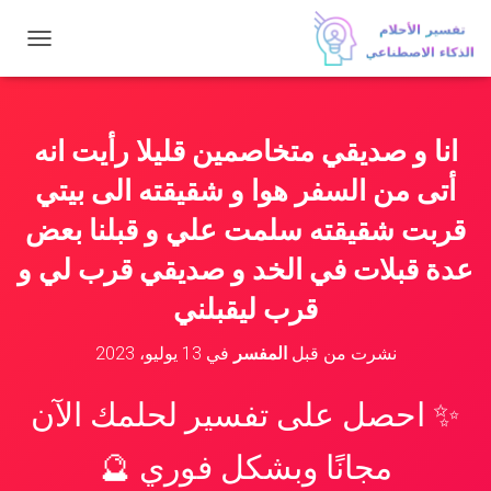
ت
ب
د
ي
ل
انا و صديقي متخاصمين قليلا رأيت انه
ا
ل
أتى من السفر هوا و شقيقته الى بيتي
ت
ن
قربت شقيقته سلمت علي و قبلنا بعض
ق
عدة قبلات في الخد و صديقي قرب لي و
ل
قرب ليقبلني
نشرت من قبل
المفسر
في
13 يوليو، 2023
✨ احصل على تفسير لحلمك الآن
مجانًا وبشكل فوري 🔮