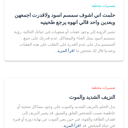
تفسيرات مختلفة
حلمت اني اشوف سمسم اسود ولاقدرت اجمعهن
وبعدين واحد قالي انهوه يرجع طحينيه
تشير الرؤية إلى وجود عقبات أو صعوبات في حياتك الحالية. رؤية
سمسم أسود يمثل العناء والمشاكل. عدم قدرتك على جمع
السمسم يدل على عدم القدرة على التغلب على هذه العقبات.
وعندما قال لك شخص ما
اقرأ المزيد…
تفسيرات مختلفة
النزيف الشديد والموت
يدل الحلم بالنزيف الشديد والموت على وجود مشاكل صحية أو
عاطفية تسبب للشخص القلق والضيق. قد يشير النزيف إلى
فقدان الطاقة والقوة، في حين يعبر الموت عن نهاية دورة أو فترة
في حياة الشخص. قد
اقرأ المزيد…