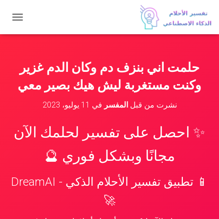
ت
ب
د
ي
ل
حلمت اني بنزف دم وكان الدم غزير
ا
ل
وكنت مستغربة ليش هيك بصير معي
ت
ن
نشرت من قبل
المفسر
في
11 يوليو، 2023
ق
ل
✨ احصل على تفسير لحلمك الآن
مجانًا وبشكل فوري 🔮
📱 تطبيق تفسير الأحلام الذكي - DreamAI
🚀