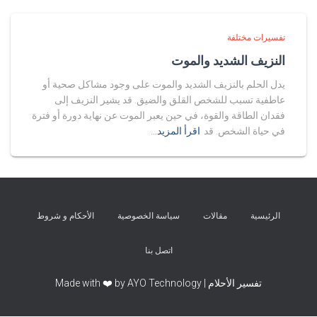
تفسيرات مختلفة
النزيف الشديد والموت
يدل الحلم بالنزيف الشديد والموت على وجود مشاكل صحية أو
عاطفية تسبب للشخص القلق والضيق. قد يشير النزيف إلى
فقدان الطاقة والقوة، في حين يعبر الموت عن نهاية دورة أو فترة
في حياة الشخص. قد
اقرأ المزيد…
الرئيسية
مقالات
سياسة الخصوصية
الأحكام و شروط
اتصل بنا
تفسير الأحلام | Made with ❤️ by AYO Technology