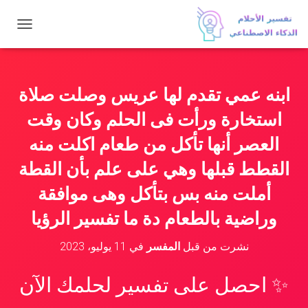
ت
ب
د
ي
ل
ابنه عمي تقدم لها عريس وصلت صلاة
ا
ل
استخارة ورأت فى الحلم وكان وقت
ت
ن
العصر أنها تأكل من طعام اكلت منه
ق
القطط قبلها وهي على علم بأن القطة
ل
أملت منه بس بتأكل وهى موافقة
وراضية بالطعام دة ما تفسير الرؤيا
نشرت من قبل
المفسر
في
11 يوليو، 2023
✨ احصل على تفسير لحلمك الآن