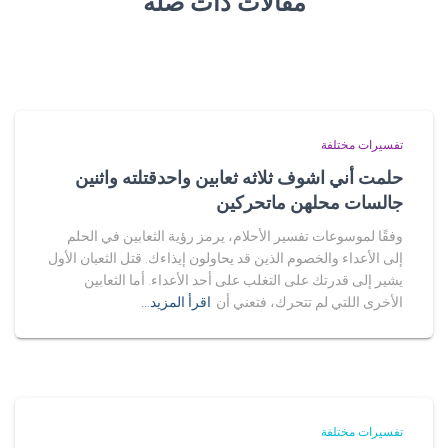
مقالات ذات صلة
تفسيرات مختلفة
حلمت أني اشوف ثلاثه ثعابين واحدقتلته واثنين
جالسات محلهن ماتحركين
وفقًا لموسوعات تفسير الأحلام، يرمز رؤية الثعابين في الحلم
إلى الأعداء والخصوم الذين قد يحاولون إيذاءك. قتل الثعبان الأول
يشير إلى قدرتك على التغلب على أحد الأعداء. أما الثعابين
الأخرى اللتي لم تتحرك، فتعني أن
اقرأ المزيد…
تفسيرات مختلفة