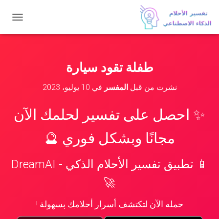
ت
ب
د
ي
ل
طفلة تقود سيارة
ا
ل
نشرت من قبل
المفسر
في
10 يوليو، 2023
ت
ن
ق
✨ احصل على تفسير لحلمك الآن
ل
مجانًا وبشكل فوري 🔮
📱 تطبيق تفسير الأحلام الذكي - DreamAI
🚀
حمله الآن لتكتشف أسرار أحلامك بسهولة !