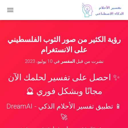
ت
ب
د
ي
ل
رؤية الكثير من صور الثوب الفلسطيني
ا
ل
على الانستغرام
ت
ن
نشرت من قبل
المفسر
في
10 يوليو، 2023
ق
ل
✨ احصل على تفسير لحلمك الآن
مجانًا وبشكل فوري 🔮
📱 تطبيق تفسير الأحلام الذكي - DreamAI
🚀