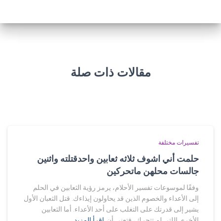
مقالات ذات صلة
تفسيرات مختلفة
حلمت أني اشوف ثلاثه ثعابين واحدقتلته واثنين
جالسات محلهن ماتحركين
وفقًا لموسوعات تفسير الأحلام، يرمز رؤية الثعابين في الحلم
إلى الأعداء والخصوم الذين قد يحاولون إيذاءك. قتل الثعبان الأول
يشير إلى قدرتك على التغلب على أحد الأعداء. أما الثعابين
الأخرى اللتي لم تتحرك، فتعني أن
اقرأ المزيد…