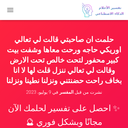
ت
ب
د
ي
ل
حلمت ان صاحبتي قالت لي تعالي
ا
ل
اوريكي حاجه ورحت معاها وشفت بيت
ت
ن
كبير محفور لتحت خالص تحت الارض
ق
وقالت لي تعالي ننزل قلت لها لا انا
ل
بخاف راحت حضنتني ونزلنا نطينا ونزلنا
نشرت من قبل
المفسر
في
9 يوليو، 2023
✨ احصل على تفسير لحلمك الآن
مجانًا وبشكل فوري 🔮