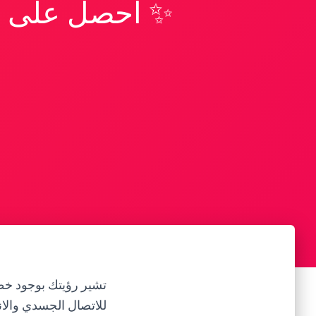
✨ احصل على تف
تشير رؤيتك بوجود خط
للاتصال الجسدي والان