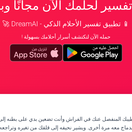
سير لحلمك الآن مجانًا و
📱 تطبيق تفسير الأحلام الذكي - DreamAI 🚀
حمله الآن لتكتشف أسرار أحلامك بسهولة !
يبك المنفصل عنك في الفراش وأنت تضعين بدي على بطنه إلى 
دماج معه مرة أخرى. ويشير نحيفه إلى قلقك من تغيره وتراجعه.