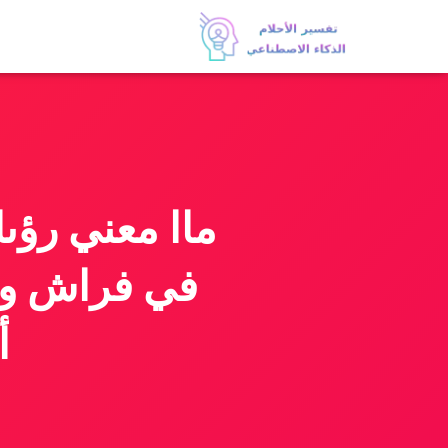
ماا معني رؤىا
في فراش و ا
أ