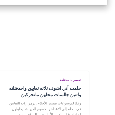
تفسيرات مختلفة
حلمت أني اشوف ثلاثه ثعابين واحدقتلته
واثنين جالسات محلهن ماتحركين
وفقًا لموسوعات تفسير الأحلام، يرمز رؤية الثعابين
في الحلم إلى الأعداء والخصوم الذين قد يحاولون
إيذاءك. قتل الثعبان الأول يشير إلى قدرتك على