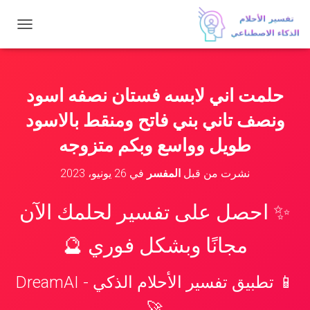
ت
ب
د
ي
ل
حلمت اني لابسه فستان نصفه اسود
ا
ل
ونصف تاني بني فاتح ومنقط بالاسود
ت
ن
طويل وواسع وبكم متزوجه
ق
ل
نشرت من قبل
المفسر
في
26 يونيو، 2023
✨ احصل على تفسير لحلمك الآن
مجانًا وبشكل فوري 🔮
📱 تطبيق تفسير الأحلام الذكي - DreamAI
🚀