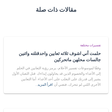
مقالات ذات صلة
تفسيرات مختلفة
حلمت أني اشوف ثلاثه ثعابين واحدقتلته واثنين
جالسات محلهن ماتحركين
وفقًا لموسوعات تفسير الأحلام، يرمز رؤية الثعابين في الحلم
إلى الأعداء والخصوم الذين قد يحاولون إيذاءك. قتل الثعبان الأول
يشير إلى قدرتك على التغلب على أحد الأعداء. أما الثعابين
الأخرى اللتي لم تتحرك، فتعني أن
اقرأ المزيد…