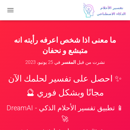
ت
ب
د
ي
ل
ما معنى اذا شخص اعرفه رأيته انه
ا
ل
متبشع و نحفان
ت
ن
نشرت من قبل
المفسر
في
25 يونيو، 2023
ق
ل
✨ احصل على تفسير لحلمك الآن
مجانًا وبشكل فوري 🔮
📱 تطبيق تفسير الأحلام الذكي - DreamAI
🚀