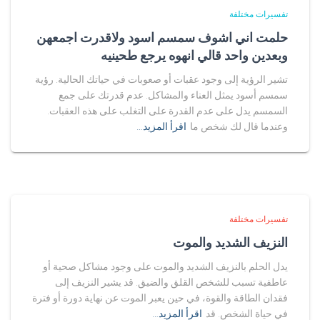
تفسيرات مختلفة
حلمت اني اشوف سمسم اسود ولاقدرت اجمعهن
وبعدين واحد قالي انهوه يرجع طحينيه
تشير الرؤية إلى وجود عقبات أو صعوبات في حياتك الحالية. رؤية
سمسم أسود يمثل العناء والمشاكل. عدم قدرتك على جمع
السمسم يدل على عدم القدرة على التغلب على هذه العقبات.
وعندما قال لك شخص ما
اقرأ المزيد…
تفسيرات مختلفة
النزيف الشديد والموت
يدل الحلم بالنزيف الشديد والموت على وجود مشاكل صحية أو
عاطفية تسبب للشخص القلق والضيق. قد يشير النزيف إلى
فقدان الطاقة والقوة، في حين يعبر الموت عن نهاية دورة أو فترة
في حياة الشخص. قد
اقرأ المزيد…