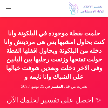
ت
ب
د
ي
ل
حلمت بقطة موجوده في البلكونة وانا
ا
ل
كنت بحاول امشيها بس هى مرديتش وانا
ت
ن
دخله من البلكونة وبحاول اقفلها القطة
ق
حولت تفتحها وزنقت رجليها بين البابين
ل
وفى الاخر دخلت وبعدين شوفت خيالها
على الشباك وانا نايمه و
نشرت من قبل
المفسر
في
25 يونيو، 2023
✨ احصل على تفسير لحلمك الآن