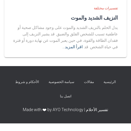
تفسيرات مختلفة
النزيف الشديد والموت
يدل الحلم بالنزيف الشديد والموت على وجود مشاكل صحية أو
عاطفية تسبب للشخص القلق والضيق. قد يشير النزيف إلى
فقدان الطاقة والقوة، في حين يعبر الموت عن نهاية دورة أو فترة
في حياة الشخص. قد
اقرأ المزيد…
الرئيسية
مقالات
سياسة الخصوصية
الأحكام و شروط
اتصل بنا
تفسير الأحلام | Made with ❤️ by AYO Technology