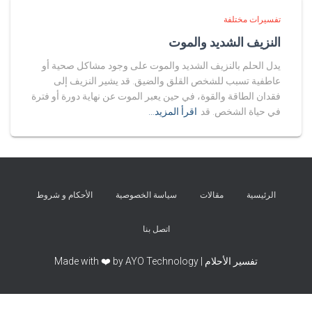
تفسيرات مختلفة
النزيف الشديد والموت
يدل الحلم بالنزيف الشديد والموت على وجود مشاكل صحية أو
عاطفية تسبب للشخص القلق والضيق. قد يشير النزيف إلى
فقدان الطاقة والقوة، في حين يعبر الموت عن نهاية دورة أو فترة
في حياة الشخص. قد
اقرأ المزيد…
الرئيسية
مقالات
سياسة الخصوصية
الأحكام و شروط
اتصل بنا
تفسير الأحلام | Made with ❤️ by AYO Technology