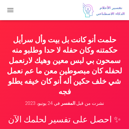
ت
ب
د
ي
ل
حلمت أنو كانت بل بيت وأل سرأيل
ا
ل
حكمتنه وكان حفله لا حدا وطلبو منه
ت
ن
سمحون بي لبس معين وهيك لارنعمل
ق
لحفله كان مبصوطين معن ما عم نعمل
ل
شي خلف حكين أله أنو كان خيفه يطلو
فجه
نشرت من قبل
المفسر
في
24 يونيو، 2023
✨ احصل على تفسير لحلمك الآن