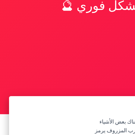
بشكل فوري 🔮
ناك بعض الأشياء
جورب المزروف يرمز