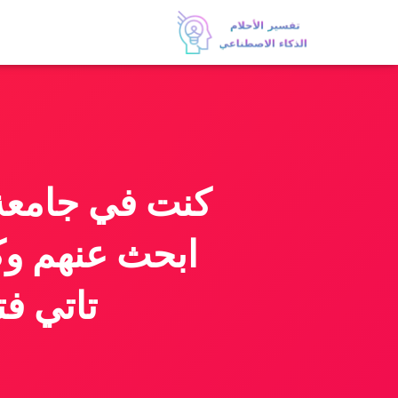
كنت في جامعة 
ابحث عنهم وك
تاتي فت