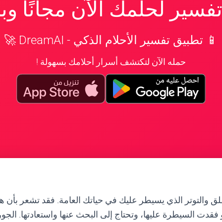
سير لحلمك الآن مجانًا و
📱 تطبيق تفسير الأحلام الذكي - DreamAI 🚀
حمله الآن لتكتشف أسرار أحلامك بسهولة !
قلق والتوتر الذي يسيطر عليك في حياتك العامة. فقد تشعر بأن ه
أو فقدت السيطرة عليها، وتحتاج إلى البحث عنها واستعادتها. ال