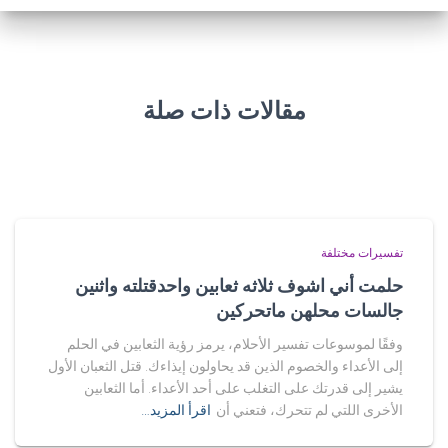
مقالات ذات صلة
تفسيرات مختلفة
حلمت أني اشوف ثلاثه ثعابين واحدقتلته واثنين
جالسات محلهن ماتحركين
وفقًا لموسوعات تفسير الأحلام، يرمز رؤية الثعابين في الحلم
إلى الأعداء والخصوم الذين قد يحاولون إيذاءك. قتل الثعبان الأول
يشير إلى قدرتك على التغلب على أحد الأعداء. أما الثعابين
الأخرى اللتي لم تتحرك، فتعني أن
اقرأ المزيد…