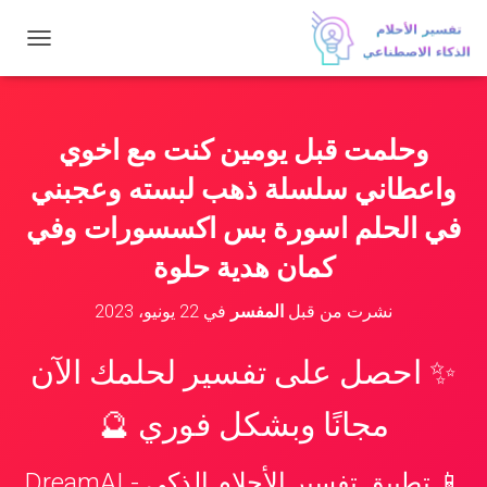
ت
ب
د
ي
ل
وحلمت قبل يومين كنت مع اخوي
ا
ل
واعطاني سلسلة ذهب لبسته وعجبني
ت
ن
في الحلم اسورة بس اكسسورات وفي
ق
كمان هدية حلوة
ل
نشرت من قبل
المفسر
في
22 يونيو، 2023
✨ احصل على تفسير لحلمك الآن
مجانًا وبشكل فوري 🔮
📱 تطبيق تفسير الأحلام الذكي - DreamAI