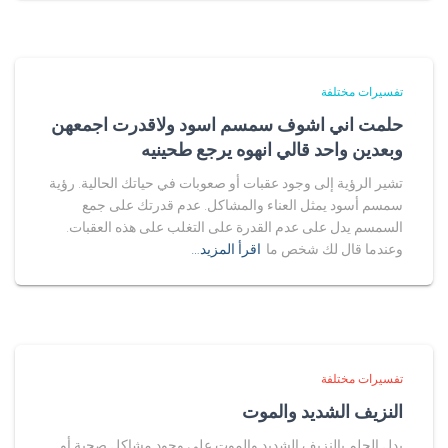
تفسيرات مختلفة
حلمت اني اشوف سمسم اسود ولاقدرت اجمعهن
وبعدين واحد قالي انهوه يرجع طحينيه
تشير الرؤية إلى وجود عقبات أو صعوبات في حياتك الحالية. رؤية
سمسم أسود يمثل العناء والمشاكل. عدم قدرتك على جمع
السمسم يدل على عدم القدرة على التغلب على هذه العقبات.
وعندما قال لك شخص ما
اقرأ المزيد…
تفسيرات مختلفة
النزيف الشديد والموت
يدل الحلم بالنزيف الشديد والموت على وجود مشاكل صحية أو