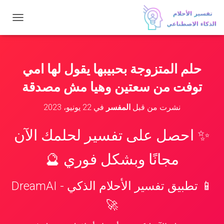
ت
ب
د
ي
ل
حلم المتزوجة بحبيبها يقول لها امي
ا
ل
توفت من سعتين وهيا مش مصدقة
ت
ن
نشرت من قبل
المفسر
في
22 يونيو، 2023
ق
ل
✨ احصل على تفسير لحلمك الآن
مجانًا وبشكل فوري 🔮
📱 تطبيق تفسير الأحلام الذكي - DreamAI
🚀