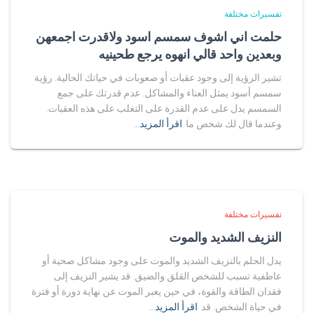
تفسيرات مختلفة
حلمت اني اشوف سمسم اسود ولاقدرت اجمعهن
وبعدين واحد قالي انهوه يرجع طحينيه
تشير الرؤية إلى وجود عقبات أو صعوبات في حياتك الحالية. رؤية
سمسم أسود يمثل العناء والمشاكل. عدم قدرتك على جمع
السمسم يدل على عدم القدرة على التغلب على هذه العقبات.
وعندما قال لك شخص ما
اقرأ المزيد…
تفسيرات مختلفة
النزيف الشديد والموت
يدل الحلم بالنزيف الشديد والموت على وجود مشاكل صحية أو
عاطفية تسبب للشخص القلق والضيق. قد يشير النزيف إلى
فقدان الطاقة والقوة، في حين يعبر الموت عن نهاية دورة أو فترة
في حياة الشخص. قد
اقرأ المزيد…