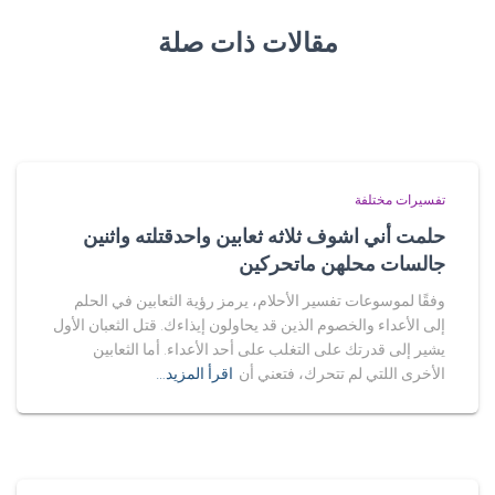
مقالات ذات صلة
تفسيرات مختلفة
حلمت أني اشوف ثلاثه ثعابين واحدقتلته واثنين
جالسات محلهن ماتحركين
وفقًا لموسوعات تفسير الأحلام، يرمز رؤية الثعابين في الحلم
إلى الأعداء والخصوم الذين قد يحاولون إيذاءك. قتل الثعبان الأول
يشير إلى قدرتك على التغلب على أحد الأعداء. أما الثعابين
الأخرى اللتي لم تتحرك، فتعني أن
اقرأ المزيد…