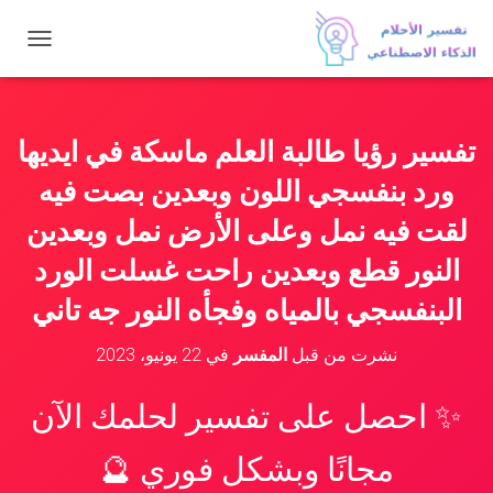
ت
ب
د
ي
ل
تفسير رؤيا طالبة العلم ماسكة في ايديها
ا
ل
ورد بنفسجي اللون وبعدين بصت فيه
ت
ن
لقت فيه نمل وعلى الأرض نمل وبعدين
ق
النور قطع وبعدين راحت غسلت الورد
ل
البنفسجي بالمياه وفجأه النور جه تاني
نشرت من قبل
المفسر
في
22 يونيو، 2023
✨ احصل على تفسير لحلمك الآن
مجانًا وبشكل فوري 🔮