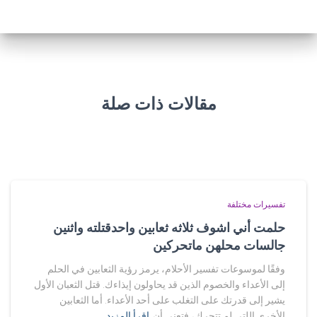
مقالات ذات صلة
تفسيرات مختلفة
حلمت أني اشوف ثلاثه ثعابين واحدقتلته واثنين
جالسات محلهن ماتحركين
وفقًا لموسوعات تفسير الأحلام، يرمز رؤية الثعابين في الحلم
إلى الأعداء والخصوم الذين قد يحاولون إيذاءك. قتل الثعبان الأول
يشير إلى قدرتك على التغلب على أحد الأعداء. أما الثعابين
الأخرى اللتي لم تتحرك، فتعني أن
اقرأ المزيد…