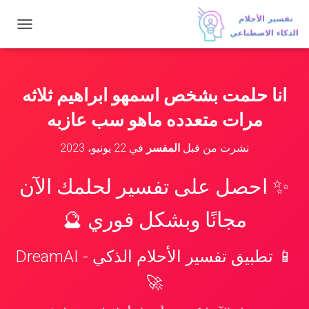
ت
ب
د
ي
ل
انا حلمت بشخص اسمهو ابراهيم ثلاثه
ا
ل
مرات متعدده ماهو سب عازبه
ت
ن
نشرت من قبل
المفسر
في
22 يونيو، 2023
ق
ل
✨ احصل على تفسير لحلمك الآن
مجانًا وبشكل فوري 🔮
📱 تطبيق تفسير الأحلام الذكي - DreamAI
🚀