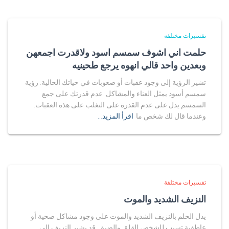
تفسيرات مختلفة
حلمت اني اشوف سمسم اسود ولاقدرت اجمعهن
وبعدين واحد قالي انهوه يرجع طحينيه
تشير الرؤية إلى وجود عقبات أو صعوبات في حياتك الحالية. رؤية
سمسم أسود يمثل العناء والمشاكل. عدم قدرتك على جمع
السمسم يدل على عدم القدرة على التغلب على هذه العقبات.
وعندما قال لك شخص ما
اقرأ المزيد…
تفسيرات مختلفة
النزيف الشديد والموت
يدل الحلم بالنزيف الشديد والموت على وجود مشاكل صحية أو
عاطفية تسبب للشخص القلق والضيق. قد يشير النزيف إلى