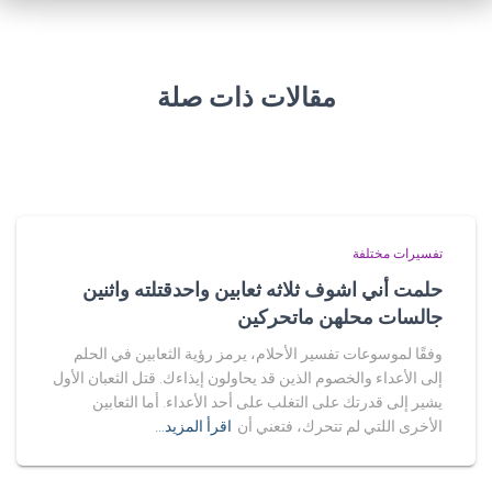
مقالات ذات صلة
تفسيرات مختلفة
حلمت أني اشوف ثلاثه ثعابين واحدقتلته واثنين
جالسات محلهن ماتحركين
وفقًا لموسوعات تفسير الأحلام، يرمز رؤية الثعابين في الحلم
إلى الأعداء والخصوم الذين قد يحاولون إيذاءك. قتل الثعبان الأول
يشير إلى قدرتك على التغلب على أحد الأعداء. أما الثعابين
الأخرى اللتي لم تتحرك، فتعني أن
اقرأ المزيد…