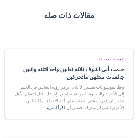
مقالات ذات صلة
تفسيرات مختلفة
حلمت أني اشوف ثلاثه ثعابين واحدقتلته واثنين
جالسات محلهن ماتحركين
وفقًا لموسوعات تفسير الأحلام، يرمز رؤية الثعابين في الحلم
إلى الأعداء والخصوم الذين قد يحاولون إيذاءك. قتل الثعبان الأول
يشير إلى قدرتك على التغلب على أحد الأعداء. أما الثعابين
الأخرى اللتي لم تتحرك، فتعني أن
اقرأ المزيد…