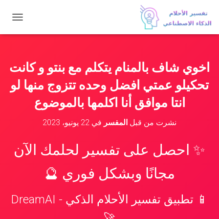
ت
ب
د
ي
ل
اخوي شاف بالمنام يتكلم مع بنتو و كانت
ا
ل
تحكيلو عمتي افضل وحده تتزوج منها لو
ت
ن
انتا موافق أنا اكلمها بالموضوع
ق
ل
نشرت من قبل
المفسر
في
22 يونيو، 2023
✨ احصل على تفسير لحلمك الآن
مجانًا وبشكل فوري 🔮
📱 تطبيق تفسير الأحلام الذكي - DreamAI
🚀