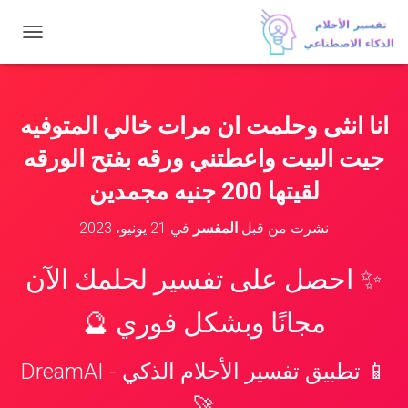
ت
ب
د
ي
ل
انا انثى وحلمت ان مرات خالي المتوفيه
ا
ل
جيت البيت واعطتني ورقه بفتح الورقه
ت
ن
لقيتها 200 جنيه مجمدين
ق
ل
نشرت من قبل
المفسر
في
21 يونيو، 2023
✨ احصل على تفسير لحلمك الآن
مجانًا وبشكل فوري 🔮
📱 تطبيق تفسير الأحلام الذكي - DreamAI
🚀