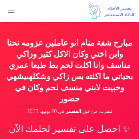
ت
ب
د
ي
ل
مبارح شفة منام انو عاملين عزومه نحنا
ا
ل
وابن اختي وكان الاكل كثير وزاكي
ت
ن
مناسف وانا اكلت لحم بط طبعا عمري
ق
بحياتي ما اكلته بس زاكي وشكلهىيشهي
ل
وخبيت لابني منسف لحم وكان في
حضور
نشرت من قبل
المفسر
في
20 يونيو، 2023
✨ احصل على تفسير لحلمك الآن