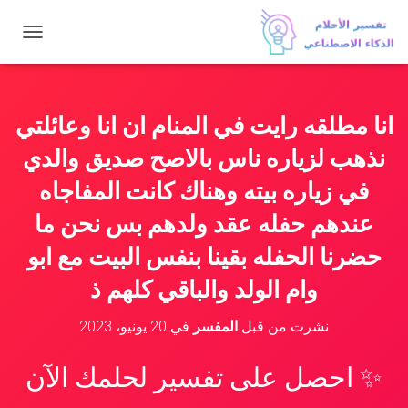
ت
ب
د
ي
ل
انا مطلقه رايت في المنام ان انا وعائلتي
ا
ل
نذهب لزياره ناس بالاصح صديق والدي
ت
ن
في زياره بيته وهناك كانت المفاجاه
ق
عندهم حفله عقد ولدهم بس نحن ما
ل
حضرنا الحفله بقينا بنفس البيت مع ابو
وام الولد والباقي كلهم ذ
نشرت من قبل
المفسر
في
20 يونيو، 2023
✨ احصل على تفسير لحلمك الآن