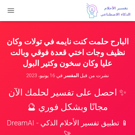
ت
ب
د
ي
ل
البارح حلمت كنت نايمه في تولات وكان
ا
ل
نظيف وجات اختي قعدة فوقي وبالت
ت
ن
عليا وكان سخون وكتير البول
ق
ل
نشرت من قبل
المفسر
في
16 يونيو، 2023
✨ احصل على تفسير لحلمك الآن
مجانًا وبشكل فوري 🔮
📱 تطبيق تفسير الأحلام الذكي - DreamAI
🚀