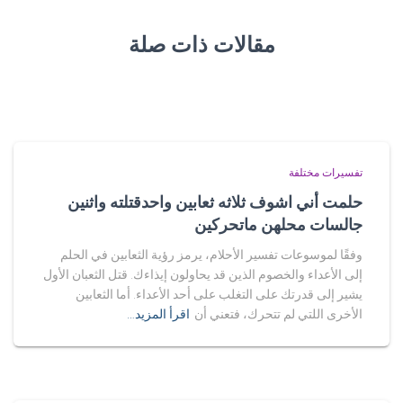
مقالات ذات صلة
تفسيرات مختلفة
حلمت أني اشوف ثلاثه ثعابين واحدقتلته واثنين
جالسات محلهن ماتحركين
وفقًا لموسوعات تفسير الأحلام، يرمز رؤية الثعابين في الحلم
إلى الأعداء والخصوم الذين قد يحاولون إيذاءك. قتل الثعبان الأول
يشير إلى قدرتك على التغلب على أحد الأعداء. أما الثعابين
الأخرى اللتي لم تتحرك، فتعني أن
اقرأ المزيد…