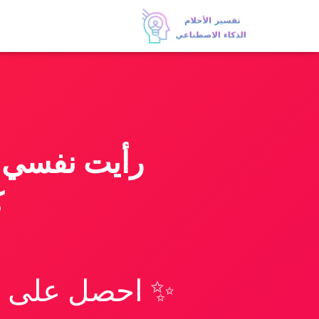
رأيت نفسي 
ك
✨ احصل على تف