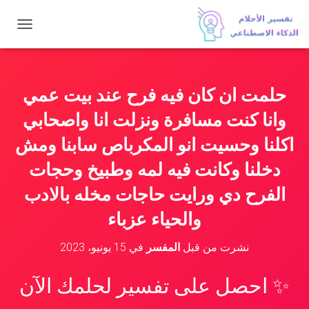
ت
ب
د
ي
ل
حلمت ان كان فيه فرح عند بيت عمي
ا
ل
وانا كنت مسافرة ونزلت انا واصحابي
ت
ن
اكلنا وحسيت انو المكرباص سابنا ومش
ق
دخلنا وكانت فيه لمه وطبيخ وحجات
ل
الفرح دي ورايت حاجات مخله بالادب
والحياء عزباء
نشرت من قبل
المفسر
في
15 يونيو، 2023
✨ احصل على تفسير لحلمك الآن