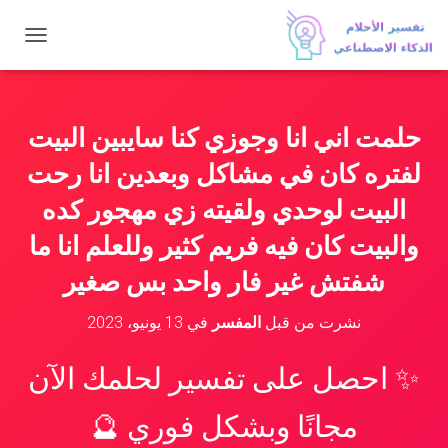
ت
ب
د
ي
ل
حلمت اني انا وجوزي كنا سايبين البيت
ا
ل
لفتره كان في مشاكل وبعدين انا رحت
ت
ن
البيت لوحدي ولقيته زي مهجور كده
ق
والبيت كان فيه فريم كثير وللعلم انا ما
ل
شفتش غير فار واحد بس صغير
نشرت من قبل
المفسر
في
13 يونيو، 2023
✨ احصل على تفسير لحلمك الآن
مجانًا وبشكل فوري 🔮