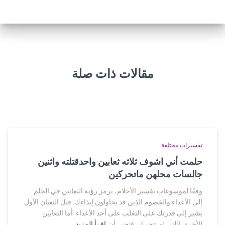
مقالات ذات صلة
تفسيرات مختلفة
حلمت أني اشوف ثلاثه ثعابين واحدقتلته واثنين
جالسات محلهن ماتحركين
وفقًا لموسوعات تفسير الأحلام، يرمز رؤية الثعابين في الحلم
إلى الأعداء والخصوم الذين قد يحاولون إيذاءك. قتل الثعبان الأول
يشير إلى قدرتك على التغلب على أحد الأعداء. أما الثعابين
الأخرى اللتي لم تتحرك، فتعني أن
اقرأ المزيد…